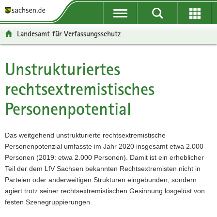
P
P
H
F
o
o
a
o
r
r
u
o
Landesamt für Verfassungsschutz
t
t
p
t
a
a
t
e
l
l
i
r
Unstrukturiertes
Hauptinhalt
ü
n
n
-
rechtsextremistisches
b
a
h
B
e
v
a
e
Personenpotential
r
i
l
r
g
g
t
e
r
a
i
Das weitgehend unstrukturierte rechtsextremistische
e
t
c
Personenpotenzial umfasste im Jahr 2020 insgesamt etwa 2.000
i
i
h
Personen (2019: etwa 2.000 Personen). Damit ist ein erheblicher
f
o
Teil der dem LfV Sachsen bekannten Rechtsextremisten nicht in
e
n
Parteien oder anderweitigen Strukturen eingebunden, sondern
n
agiert trotz seiner rechtsextremistischen Gesinnung losgelöst von
d
festen Szenegruppierungen.
e
N