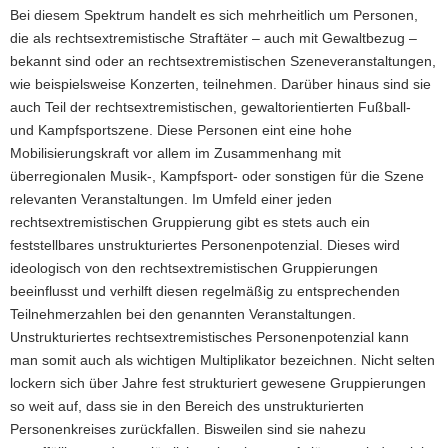
Bei diesem Spektrum handelt es sich mehrheitlich um Personen,
a
die als rechtsextremistische Straftäter – auch mit Gewaltbezug –
v
bekannt sind oder an rechtsextremistischen Szeneveranstaltungen,
i
wie beispielsweise Konzerten, teilnehmen. Darüber hinaus sind sie
g
auch Teil der rechtsextremistischen, gewaltorientierten Fußball-
a
und Kampfsportszene. Diese Personen eint eine hohe
t
Mobilisierungskraft vor allem im Zusammenhang mit
i
überregionalen Musik-, Kampfsport- oder sonstigen für die Szene
o
relevanten Veranstaltungen. Im Umfeld einer jeden
n
rechtsextremistischen Gruppierung gibt es stets auch ein
feststellbares unstrukturiertes Personenpotenzial. Dieses wird
ideologisch von den rechtsextremistischen Gruppierungen
beeinflusst und verhilft diesen regelmäßig zu entsprechenden
Teilnehmerzahlen bei den genannten Veranstaltungen.
Unstrukturiertes rechtsextremistisches Personenpotenzial kann
man somit auch als wichtigen Multiplikator bezeichnen. Nicht selten
lockern sich über Jahre fest strukturiert gewesene Gruppierungen
so weit auf, dass sie in den Bereich des unstrukturierten
Personenkreises zurückfallen. Bisweilen sind sie nahezu