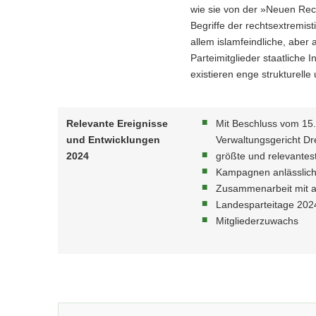
Vertrieb rechtsextremistischer
wie sie von der »Neuen Rech
Produkte
Begriffe der rechtsextremis
allem islamfeindliche, aber
Militanter Rechtsextremismus und
Parteimitglieder staatliche
Rechtsterrorismus
existieren enge strukturell
Relevante Ereignisse
Mit Beschluss vom 15.
und Entwicklungen
Verwaltungsgericht Dr
2024
größte und relevantes
Kampagnen anlässlich
Zusammenarbeit mit a
Landesparteitage 202
Mitgliederzuwachs