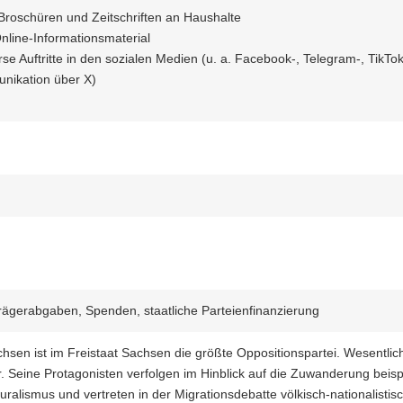
 Broschüren und Zeitschriften an Haushalte
nline-Informationsmaterial
e Auftritte in den sozialen Medien (u. a. Facebook-, Telegram-, Tik
nikation über X)
rägerabgaben, Spenden, staatliche Parteienfinanzierung
sen ist im Freistaat Sachsen die größte Oppositionspartei. Wesentlic
. Seine Protagonisten verfolgen im Hinblick auf die Zuwanderung beisp
luralismus und vertreten in der Migrationsdebatte völkisch-nationalistisc