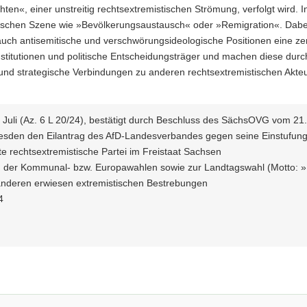
ten«, einer unstreitig rechtsextremistischen Strömung, verfolgt wird. 
tischen Szene wie »Bevölkerungsaustausch« oder »Remigration«. Dabei s
 auch antisemitische und verschwörungsideologische Positionen eine ze
 Institutionen und politische Entscheidungsträger und machen diese dur
e und strategische Verbindungen zu anderen rechtsextremistischen Akte
 Juli (Az. 6 L 20/24), bestätigt durch Beschluss des SächsOVG vom 21.
esden den Eilantrag des AfD-Landesverbandes gegen seine Einstufung 
te rechtsextremistische Partei im Freistaat Sachsen
 der Kommunal- bzw. Europawahlen sowie zur Landtagswahl (Motto: »
nderen erwiesen extremistischen Bestrebungen
4