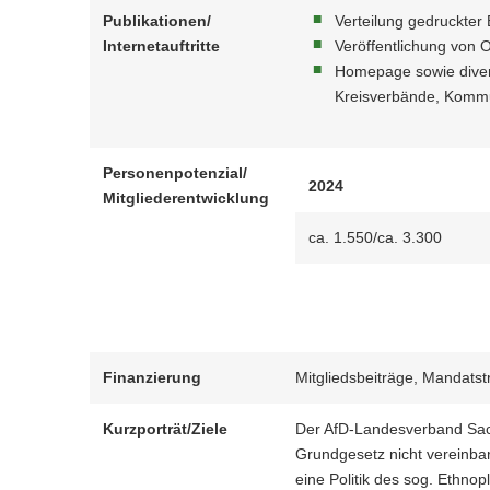
Gruppierungen
Publikationen/
Verteilung gedruckter
a
Internetauftritte
Veröffentlichung von O
v
Alternative für Deutschland (AfD) –
Homepage sowie divers
i
Landesverband Sachsen
Kreisverbände, Kommu
g
Identitäre Bewegung Deutschland
a
(IB) – Sachsengarde
t
Personenpotenzial/
i
2024
Ein Prozent e.V.
Mitgliederentwicklung
o
n
ca. 1.550/ca. 3.300
PEGIDA
Freie Sachsen
Subkulturell geprägtes sowie
unstrukturiertes
rechtsextremistisches
Finanzierung
Mitgliedsbeiträge, Mandatst
Personenpotenzial
Kurzporträt/Ziele
Der AfD-Landesverband Sach
Rechtsextremistische Musik
Grundgesetz nicht vereinbar
eine Politik des sog. Ethnop