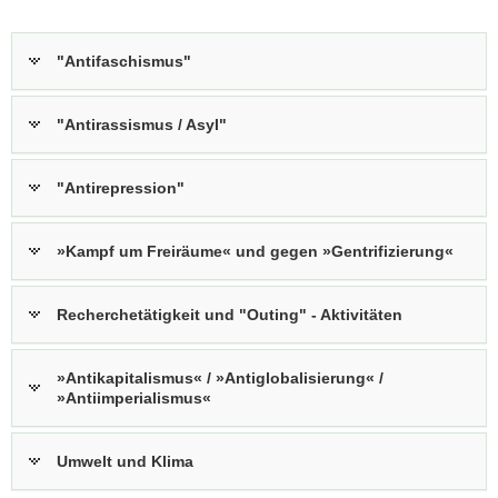
a
v
"Antifaschismus"
i
g
"Antirassismus / Asyl"
a
t
i
"Antirepression"
o
n
»Kampf um Freiräume« und gegen »Gentrifizierung«
Recherchetätigkeit und "Outing" - Aktivitäten
»Antikapitalismus« / »Antiglobalisierung« /
»Antiimperialismus«
Umwelt und Klima