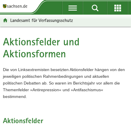
P
P
H
F
o
o
a
o
r
r
u
o
Landesamt für Verfassungsschutz
t
t
p
t
a
a
t
e
l
l
i
r
Aktionsfelder und
Hauptinhalt
ü
n
n
-
Aktionsformen
b
a
h
B
e
v
a
e
r
i
l
r
Die von Linksextremisten besetzten Aktionsfelder hängen von den
g
g
t
e
jeweiligen politischen Rahmenbedingungen und aktuellen
r
a
i
politischen Debatten ab. So waren im Berichtsjahr vor allem die
e
t
c
Themenfelder »Antirepression« und »Antifaschismus«
i
i
h
bestimmend.
f
o
e
n
n
d
Aktionsfelder
e
N