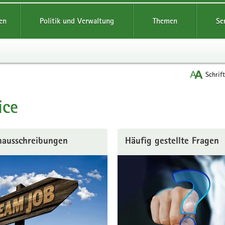
reifende
en
Politik und Verwaltung
Themen
Se
Schrif
ice
t
nausschreibungen
Häufig gestellte Fragen