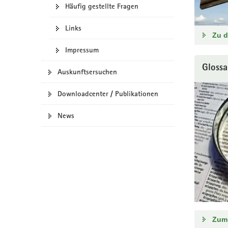
Häufig gestellte Fragen
a
v
Links
i
Zu d
g
Impressum
a
Glossa
t
Auskunftsersuchen
i
o
Downloadcenter / Publikationen
n
News
Zum