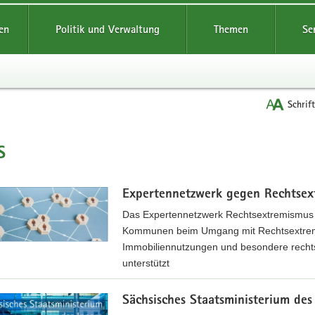
reifende
en
Politik und Verwaltung
Themen
Se
Schrif
s
t
Expertennetzwerk gegen Rechtsex
Das Expertennetzwerk Rechtsextremismus i
Kommunen beim Umgang mit Rechtsextremis
Immobiliennutzungen und besondere rechts
unterstützt
Sächsisches Staatsministerium des