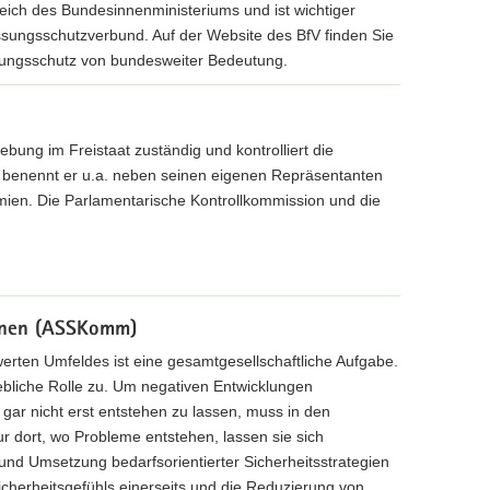
ich des Bundesinnenministeriums und ist wichtiger
sungsschutzverbund. Auf der Website des BfV finden Sie
ungsschutz von bundesweiter Bedeutung.
bung im Freistaat zuständig und kontrolliert die
d benennt er u.a. neben seinen eigenen Repräsentanten
emien. Die Parlamentarische Kontrollkommission und die
munen (ASSKomm)
erten Umfeldes ist eine gesamtgesellschaftliche Aufgabe.
iche Rolle zu. Um negativen Entwicklungen
ar nicht erst entstehen zu lassen, muss in den
 dort, wo Probleme entstehen, lassen sie sich
 und Umsetzung bedarfsorientierter Sicherheitsstrategien
 Sicherheitsgefühls einerseits und die Reduzierung von