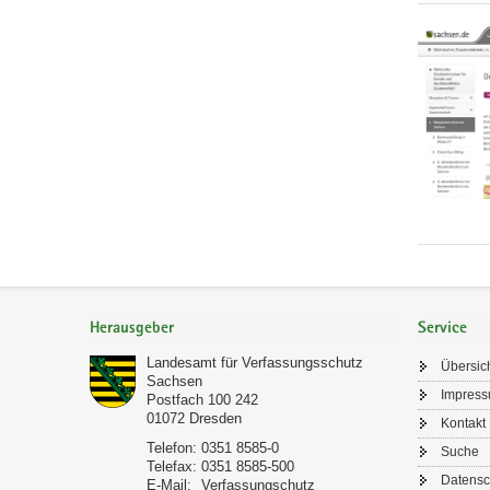
.
w
h
m
d
w
t
m
e
w
t
.
/
.
p
s
w
s
a
i
:
c
r
/
h
t
/
s
s
w
e
c
w
n
h
h
w
.
t
a
.
d
Footer-
t
f
s
e
Bereich
Herausgeber
Service
p
t
l
/
s
s
Landesamt für Verfassungsschutz
p
Übersic
:
Sachsen
s
b
Impres
Postfach 100 242
/
c
.
01072
Dresden
Kontakt
/
h
d
Telefon:
0351 8585-0
Suche
w
u
Telefax:
0351 8585-500
e
w
Datensc
E-Mail:
Verfassungschutz
t