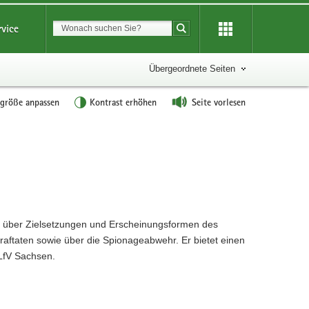
Suchbegriff
rvice
Suche starten
Übergeordnete Seiten
tgröße anpassen
Kontrast erhöhen
Seite vorlesen
rt über Zielsetzungen und Erscheinungsformen des
traftaten sowie über die Spionageabwehr. Er bietet einen
 LfV Sachsen.