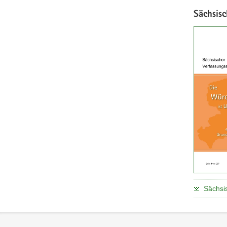
Sächsis
Sächsi
Footer-